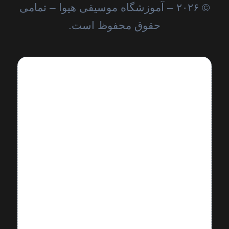
© ۲۰۲۶ – آموزشگاه موسیقی هیوا – تمامی
حقوق محفوظ است.
معروف‌ترین نوازندگان پیانو در جهان
شامل چهره‌های تاریخی مانند بتهوون،
شوپن، لیست و راخمانینف
و همچنین هنرمندان معاصری مانند مارتا
آرگریچ، لنگ لنگ، یوجا وانگ و کریستیان
زیمرمان هستند.
در موسیقی جَز نیز بیل ایونز، هربی
هنکاک، اسکار پیترسون و کیت جرت از