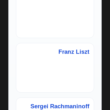
نوکتورن‌ها و اتودها ترکیبی از
ظرافت، احساس و تکنیک
پیشرفته‌اند.
Franz Liszt
نابغه‌ای با تکنیک خیره‌کننده که
مفهوم «ویرتوزیته» در پیانو را به
اوج رساند.
Sergei Rachmaninoff