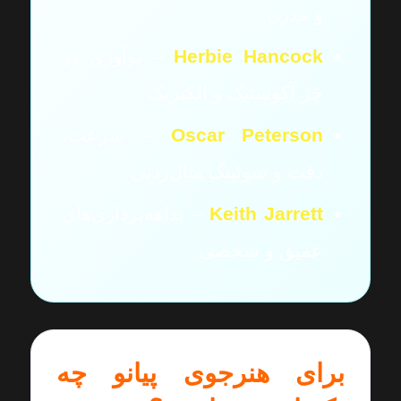
و مدرن
Herbie Hancock
– نوآوری در
جَز آکوستیک و الکتریک
Oscar Peterson
– سرعت،
دقت و سوئینگ مثال‌زدنی
Keith Jarrett
– بداهه‌پردازی‌های
عمیق و شخصی
برای هنرجوی پیانو چه