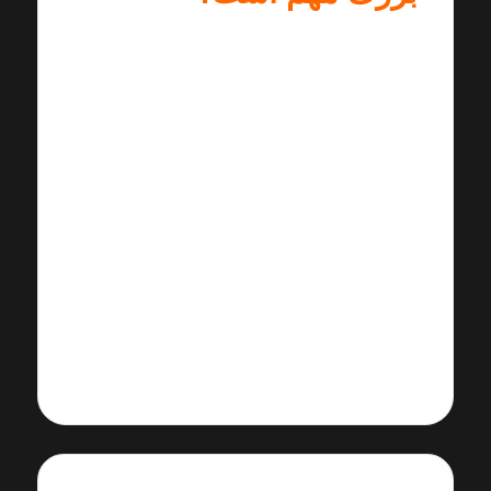
شناخت بزرگان پیانو، مسیر یادگیری
هنرجو را هدفمند می‌کند. با بررسی
سبک اجرا،
کنترل دینامیک، جمله‌بندی و تفسیر
آثار در نوازندگی این اساتید، می‌توان
سلیقه موسیقایی دقیق‌تر
و مهارت اجرایی حرفه‌ای‌تری
به‌دست آورد.