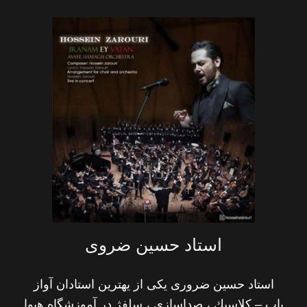
استاد حسین ضروی
استاد حسین ضروری یکی از یهترین استادان آواز
پاپ – كلاسیك ، صداسازى ، سلفژ در آموزشگاه هیوا