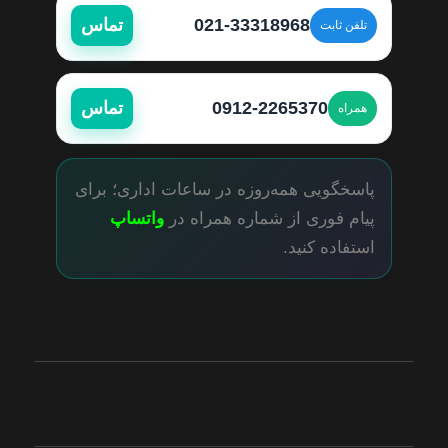
021-33318968
تماس
تلفن ثابت
0912-2265370
تماس
همراه
پاسخگویی همه‌روزه در ساعات اداری؛ برای
پیام فوری از شماره همراه در
واتساپ
استفاده کنید.