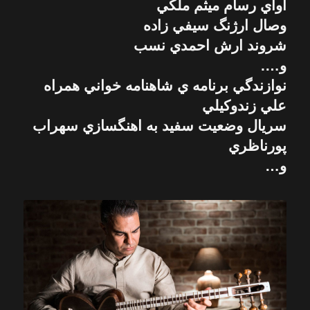
اواي رسام ميثم ملكي
وصال ارژنگ سيفي زاده
شروند ارش احمدي نسب
و….
نوازندگي برنامه ي شاهنامه خواني همراه
علي زندوكيلي
سريال وضعيت سفيد به اهنگسازي سهراب
پورناظري
و…