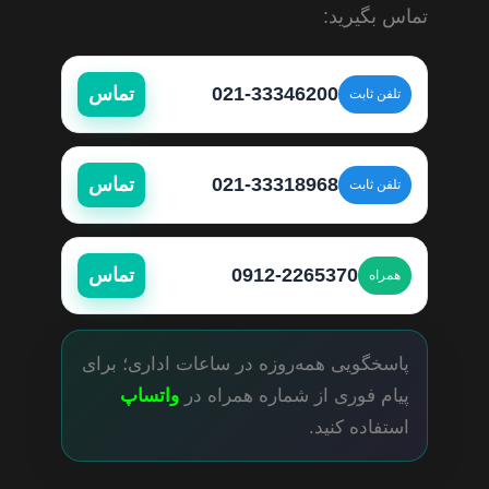
تماس بگیرید:
021-33346200
تماس
تلفن ثابت
021-33318968
تماس
تلفن ثابت
0912-2265370
تماس
همراه
پاسخگویی همه‌روزه در ساعات اداری؛ برای
پیام فوری از شماره همراه در
واتساپ
استفاده کنید.