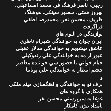
رجبي، ناصر فرهنگ فر، محمد اسماعيلي،
بهروز همتي، منصور سينكي، هوشنگ
ظريف، محسن نفر، محمدرضا لطفي
فراگرفت
نوازندگي در البوم هاي
ايران جوان به خوانندگي شهرام ناظري
عاشق ميشويم به خوانندگي سالار عقيلي
عبور از مه به خوانندگي علي زندوكيلي
خيام خواني با حضور سي خواننده معاصر
چشم انتظار به خوانندگي علي پويانيا
و
برف نو به خوانندگي و اهنگسازي ميثم ملكي
همكاري با گروه هاي
غوغا به سرپرستي محسن نفر
بامداد بيژن كامكار