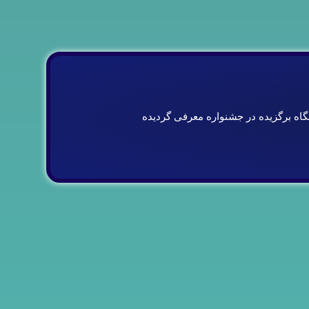
گاه برگزيده در جشنواره معرفى گرديده