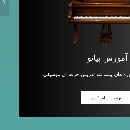
تکرار 
آموزش پیانو
دوره های پیشرفته تدریس حرفه ای موسیقی
با برترین اساتید کشور