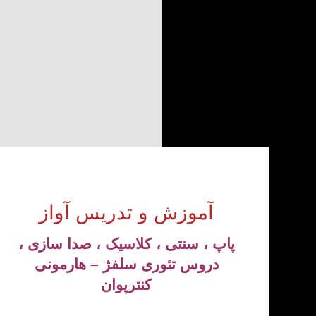
آموزش و تدریس آواز
پاپ ، سنتی ، کلاسیک ، صدا سازی ،
دروس تئوری سلفژ – هارمونی
کنترپوان