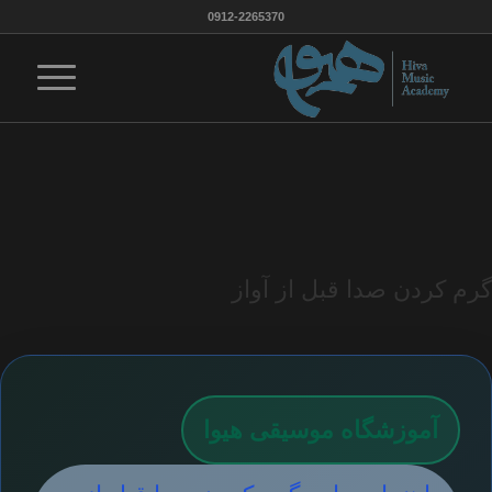
0912-2265370
گرم کردن صدا قبل از آواز
آموزشگاه موسیقی هیوا