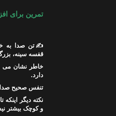
تمرین برای اف
✍️تن صدا به خص
قفسه سينه، بزرگ
خاطر نشان می شو
دارد.
تنفس صحيح صدا را
نکته ديگر اينکه 
و کوچک بيشتر نيس