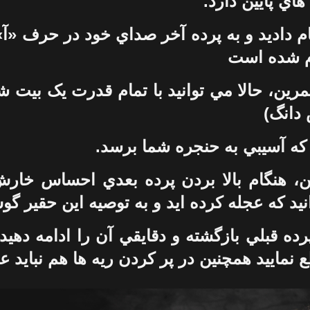
هاي پايين دارد.
جام داديد و به پرده آخر صداي خود در حرف «آ
م شده است
مرين، حالا مي توانيد با تمام قدرت يک بيت شعر
دانگ)
 که آسيبي به حنجره شما برسد.
ين، هنگام بالا بردن پرده بعدي احساس خار
يد که عجله کرده ايد و به توصيه اين حقير گوش
ده قبلي بازگشته و دقايقي آن را ادامه دهيد 
 نماييد همچنين در پر کردن ريه ها هم نبايد ع