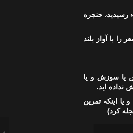
» رسيديد، حنجره
 را با آواز بلند
ش يا سوزش و يا
 نداده ايد.
و يا اينکه تمرين
جله کرد)
کنسرت 