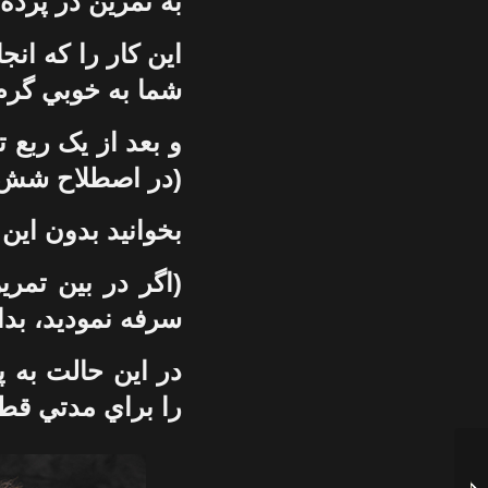
به تمرين در پرده 
اين کار را که ان
شما به خوبي گر
و بعد از يک ربع ت
(در اصطلاح شش 
بخوانيد بدون اين
(اگر در بين تمر
سرفه نموديد، بدان
در اين حالت به پر
را براي مدتي قطع
دستگاه موسیقی چیست