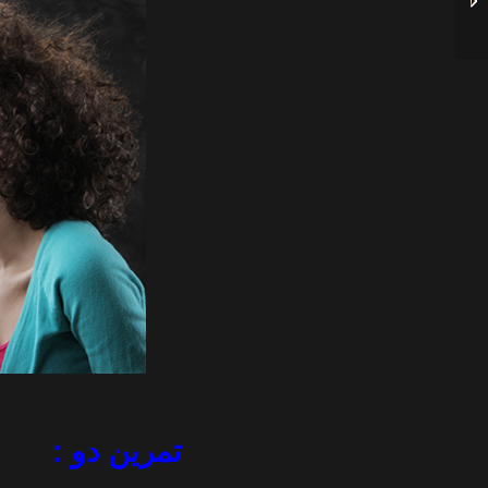
؟
تمرین دو :