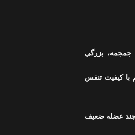
 جمجمه، بزرگي
 با کيفيت تنفس
ع چند عضله ضعيف