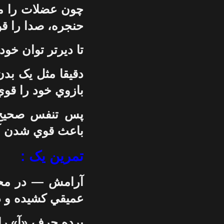
چون عضلات را مي
حنجره، صدا را قو
تا ديرتر توان خود
دقيقا مثل يک بدن
بازوي خود را قوي 
پس تنفس صحيح 
باعث قوي شدن آ
تمرین یک :
آرامش — در محل
عميقي کشيده و در
پرده حرف «آ» را ب