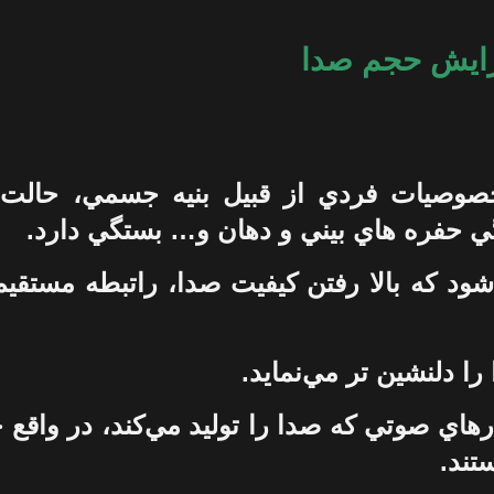
زایش حجم صدا
وصيات فردي از قبيل بنيه جسمي، حالت
ي حفره هاي بيني و دهان و… بستگي دارد.
د که بالا رفتن کيفيت صدا، راتبطه مستقيم
 دلنشين تر مي‌نمايد.
تار‌هاي صوتي که صدا را توليد مي‌کند، در واق
تند.