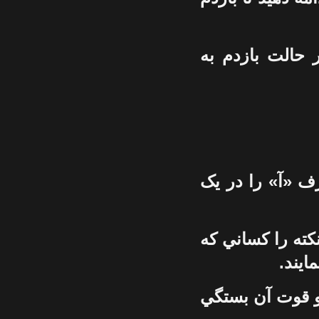
ر حالت بازدم به
 «آ» را در يک
نکته را کساني که
ايند.
 و قوت آن بستگي