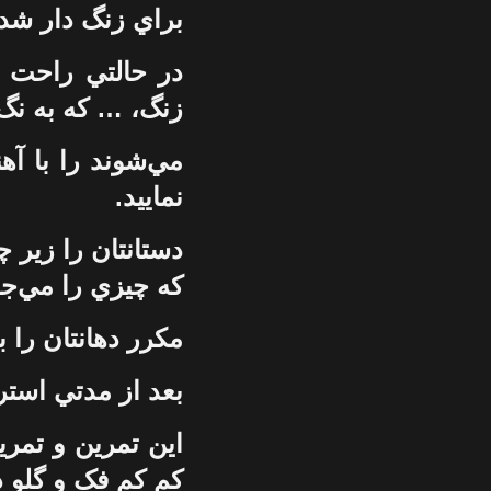
براي زنگ دار شدن
در حالتي راحت ب
زنگ، … که به نگ
مي‌شوند را با آه
نماييد.
دستانتان را زير چ
که چيزي را مي‌جو
مکرر دهانتان را با
بعد از مدتي استرا
اين تمرين و تمر
کم کم فک و گلو در